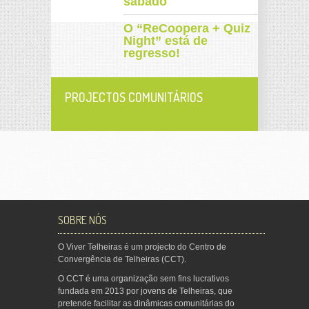
sábado
O “ReCoopera + Quiz
Night” está de
regresso!
PROJECTOS COMUNITÁRIOS
SOBRE NÓS
O Viver Telheiras é um projecto do Centro de
Convergência de Telheiras (CCT).
O CCT é uma organização sem fins lucrativos
fundada em 2013 por jovens de Telheiras, que
pretende facilitar as dinâmicas comunitárias do