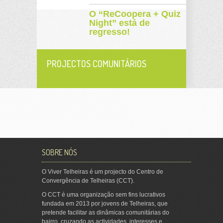
O “ReCoopera + Quiz
Night” está de
regresso!
PROJECTOS COMUNITÁRIOS
SOBRE NÓS
O Viver Telheiras é um projecto do Centro de
Convergência de Telheiras (CCT).
O CCT é uma organização sem fins lucrativos
fundada em 2013 por jovens de Telheiras, que
pretende facilitar as dinâmicas comunitárias do
bairro, cruzando as actividades, interesses e