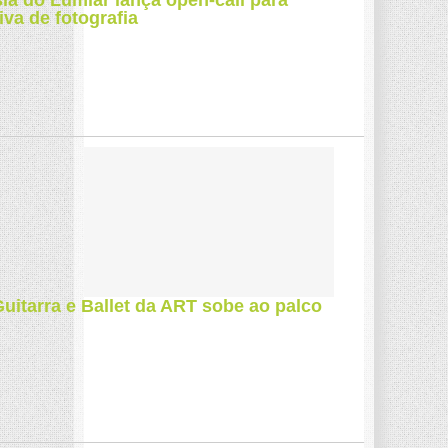
ia do Lumiar lança open-call para
iva de fotografia
uitarra e Ballet da ART sobe ao palco