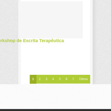
kshop de Escrita Terapêutica
1
2
3
4
5
6
7
Última