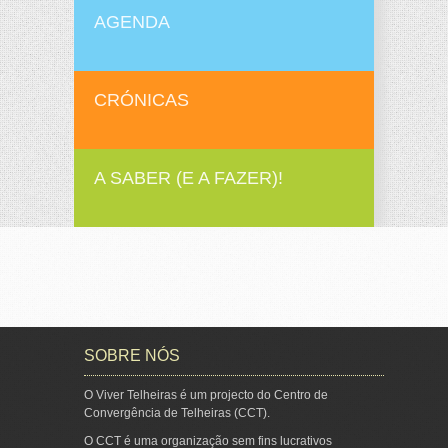
AGENDA
CRÓNICAS
A SABER (E A FAZER)!
SOBRE NÓS
O Viver Telheiras é um projecto do Centro de
Convergência de Telheiras (CCT).
O CCT é uma organização sem fins lucrativos