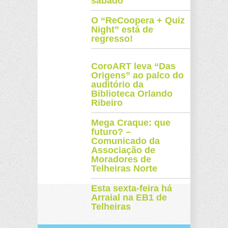
sábado
O “ReCoopera + Quiz
Night” está de
regresso!
CoroART leva “Das
Origens” ao palco do
auditório da
Biblioteca Orlando
Ribeiro
Mega Craque: que
futuro? –
Comunicado da
Associação de
Moradores de
Telheiras Norte
Esta sexta-feira há
Arraial na EB1 de
Telheiras