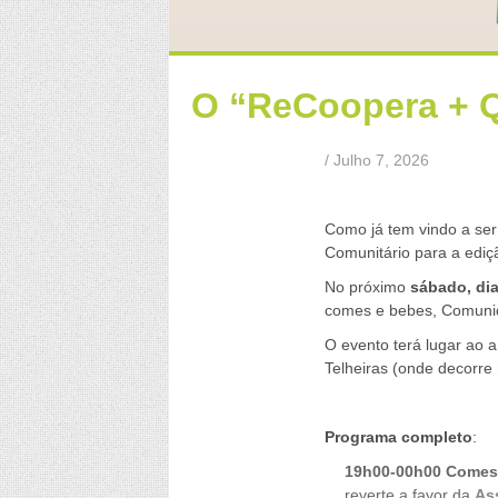
O “ReCoopera + Qu
/ Julho 7, 2026
a
Como já tem vindo a ser
Comunitário para a ediçã
No próximo
sábado, dia
comes e bebes, Comunid
O evento terá lugar ao a
Telheiras (onde decorre 
a
Programa completo
:
19h00-00h00 Comes
reverte a favor da
As