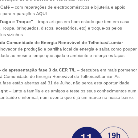
 Café
– com reparações de electrodomésticos e bijuteria e apoio
es para reparações
AQUI
.
Traga e Troque”
– traga artigos em bom estado que tem em casa,
s, roupa, brinquedos, discos, acessórios, etc) e troque-os pelos
los vizinhos.
da Comunidade de Energia Renovável de Telheiras/Lumiar
–
inovador de produção e partilha local de energia e saiba como poupar
icidade ao mesmo tempo que ajuda o ambiente e reforça os laços
 de apresentação fase 3 da CER T/L
– descubra em mais pormenor
 à Comunidade de Energia Renovável de Telheiras/Lumiar. As
a fase estão abertas até 31 de Julho, não perca esta oportunidade!
ight
– junte a família e os amigos e teste os seus conhecimentos num
ontraído e informal, num evento que é já um marco no nosso bairro.