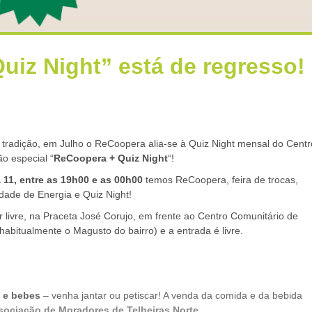
iz Night” está de regresso!
 tradição, em Julho o ReCoopera alia-se à Quiz Night mensal do Centr
o especial “
ReCoopera + Quiz Night
“!
 11, entre as 19h00 e as 00h00
temos ReCoopera, feira de trocas,
ade de Energia e Quiz Night!
r livre, na Praceta José Corujo, em frente ao Centro Comunitário de
habitualmente o Magusto do bairro) e a entrada é livre.
 e bebes
– venha jantar ou petiscar! A venda da comida e da bebida
sociação de Moradores de Telheiras Norte
.