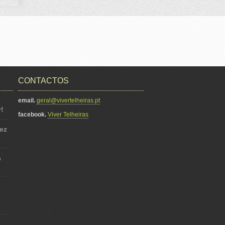
CONTACTOS
email.
geral@vivertelheiras.pt
!
facebook.
Viver Telheiras
ez
á