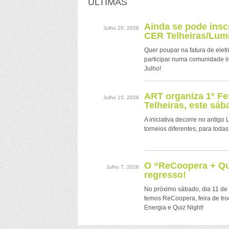
ÚLTIMAS
Ainda se pode ins
Julho 20, 2026
CER Telheiras/Lumi
Quer poupar na fatura de eletr
participar numa comunidade i
Julho!
ART organiza 1º Fe
Julho 15, 2026
Telheiras, este sáb
A iniciativa decorre no antigo
torneios diferentes, para todas
O “ReCoopera + Qui
Julho 7, 2026
regresso!
No próximo sábado, dia 11 de 
temos ReCoopera, feira de tr
Energia e Quiz Night!