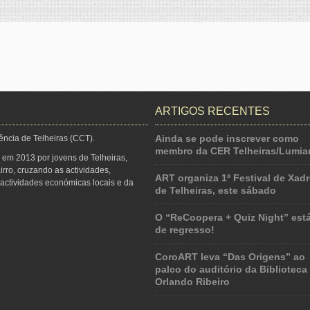
ARTIGOS RECENTES
Ainda se pode inscrever como
ência de Telheiras (CCT).
membro da CER Telheiras/Lumiar
 em 2013 por jovens de Telheiras,
irro, cruzando as actividades,
ART organiza 1º Festival de Xadr
s actividades económicas locais e da
de Telheiras, este sábado
O “ReCoopera + Quiz Night” est
de regresso!
CoroART leva “Das Origens” ao
palco do auditório da Biblioteca
Orlando Ribeiro