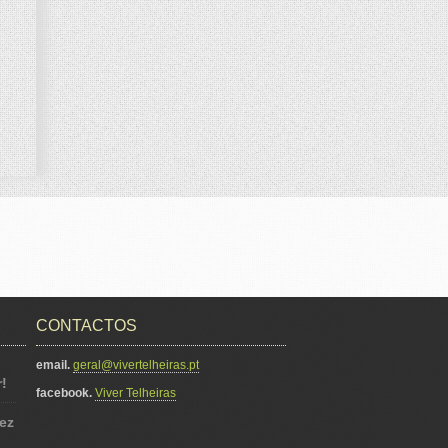
CONTACTOS
email.
geral@vivertelheiras.pt
!
facebook.
Viver Telheiras
ez