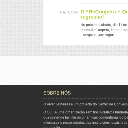
O “ReCoopera + Qui
Julho 7, 2026
regresso!
No próximo sábado, dia 11 de 
temos ReCoopera, feira de tr
Energia e Quiz Night!
SOBRE NÓS
O Viver Telheiras é um projecto do Centro de Converg
O CCT é uma organização sem fins lucrativos fundada
que pretende facilitar as dinâmicas comunitárias do ba
interesses e necessidades das instituições locais, da
população.