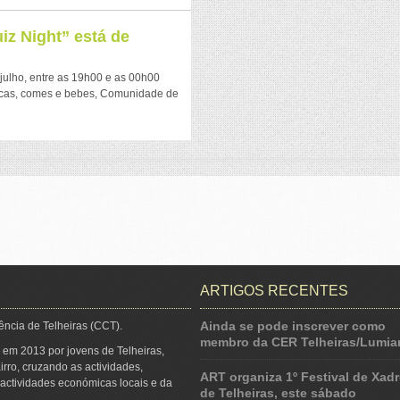
z Night” está de
julho, entre as 19h00 e as 00h00
ocas, comes e bebes, Comunidade de
ARTIGOS RECENTES
Ainda se pode inscrever como
ência de Telheiras (CCT).
membro da CER Telheiras/Lumiar
 em 2013 por jovens de Telheiras,
irro, cruzando as actividades,
ART organiza 1º Festival de Xadr
s actividades económicas locais e da
de Telheiras, este sábado