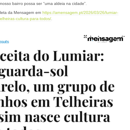
nosso bairro possa ser “uma aldeia na cidade”.
pleta da Mensagem em
https://amensagem.pt/2026/03/26/lumiar-
elheiras-cultura-para-todos/
.