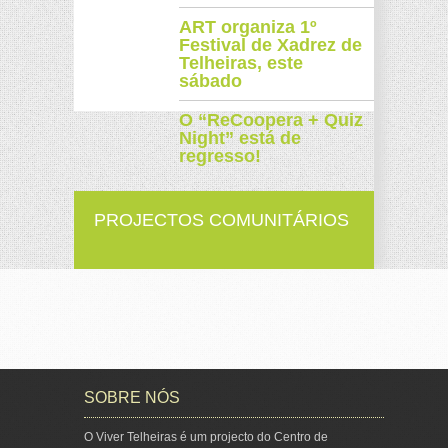
ART organiza 1º
Festival de Xadrez de
Telheiras, este
sábado
O “ReCoopera + Quiz
Night” está de
regresso!
PROJECTOS COMUNITÁRIOS
SOBRE NÓS
O Viver Telheiras é um projecto do Centro de