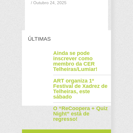
/ Outubro 24, 2025
ÚLTIMAS
Ainda se pode
inscrever como
membro da CER
Telheiras/Lumiar!
ART organiza 1º
Festival de Xadrez de
Telheiras, este
sábado
O “ReCoopera + Quiz
Night” está de
regresso!