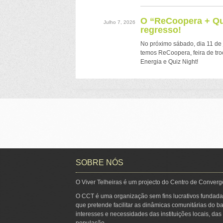
O “ReCoopera + Qui
Julho 7, 2026
regresso!
No próximo sábado, dia 11 de 
temos ReCoopera, feira de tr
Energia e Quiz Night!
SOBRE NÓS
O Viver Telheiras é um projecto do Centro de Converg
O CCT é uma organização sem fins lucrativos fundada
que pretende facilitar as dinâmicas comunitárias do ba
interesses e necessidades das instituições locais, da
população.