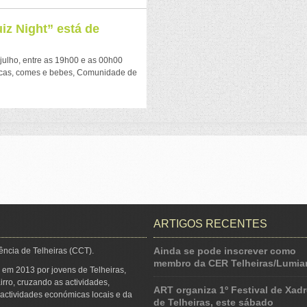
z Night” está de
julho, entre as 19h00 e as 00h00
ocas, comes e bebes, Comunidade de
ARTIGOS RECENTES
Ainda se pode inscrever como
ência de Telheiras (CCT).
membro da CER Telheiras/Lumiar
 em 2013 por jovens de Telheiras,
irro, cruzando as actividades,
ART organiza 1º Festival de Xadr
s actividades económicas locais e da
de Telheiras, este sábado