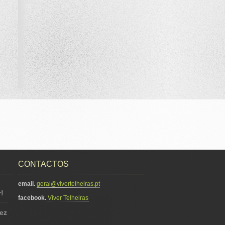
CONTACTOS
email.
geral@vivertelheiras.pt
!
facebook.
Viver Telheiras
ez