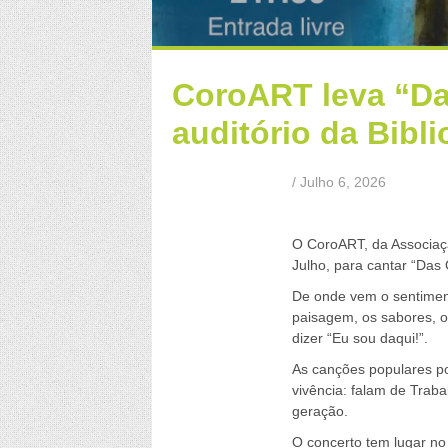
CoroART leva “Da
auditório da Bibl
/ Julho 6, 2026
a
O CoroART, da Associação
Julho, para cantar “Das
De onde vem o sentimen
paisagem, os sabores, o
dizer “Eu sou daqui!”.
As canções populares po
vivência: falam de Tra
geração.
O concerto tem lugar no 