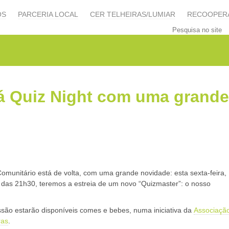
OS
PARCERIA LOCAL
CER TELHEIRAS/LUMIAR
RECOOPER
há Quiz Night com uma grande
Comunitário está de volta, com uma grande novidade: esta sexta-feira,
ir das 21h30, teremos a estreia de um novo “Quizmaster”: o nosso
ssão estarão disponíveis comes e bebes, numa iniciativa da
Associaçã
ras
.