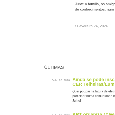
Junte a família, os amigo
de conhecimentos, num 
/ Fevereiro 24, 2026
ÚLTIMAS
Ainda se pode ins
Julho 20, 2026
CER Telheiras/Lumi
Quer poupar na fatura de eletr
participar numa comunidade i
Julho!
ART organiza 1º Fe