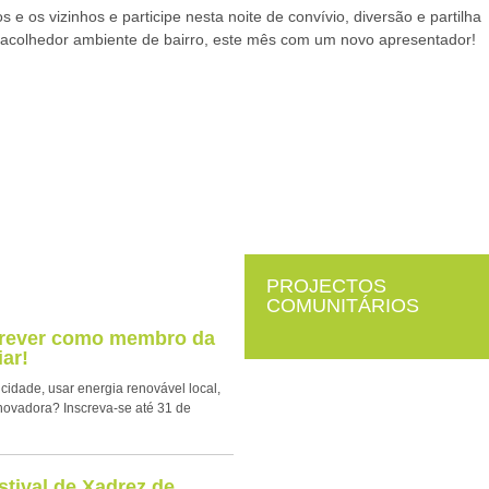
s e os vizinhos e participe nesta noite de convívio, diversão e partilha
acolhedor ambiente de bairro, este mês com um novo apresentador!
PROJECTOS
COMUNITÁRIOS
crever como membro da
ar!
icidade, usar energia renovável local,
novadora? Inscreva-se até 31 de
stival de Xadrez de