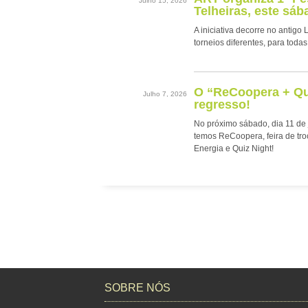
Julho 15, 2026
Telheiras, este sáb
A iniciativa decorre no antigo
torneios diferentes, para todas
O “ReCoopera + Qui
Julho 7, 2026
regresso!
No próximo sábado, dia 11 de 
temos ReCoopera, feira de tr
Energia e Quiz Night!
SOBRE NÓS