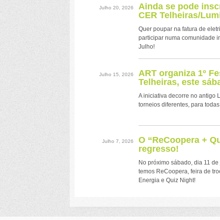
Ainda se pode ins
Julho 20, 2026
CER Telheiras/Lumi
Quer poupar na fatura de eletr
participar numa comunidade i
Julho!
ART organiza 1º Fe
Julho 15, 2026
Telheiras, este sáb
A iniciativa decorre no antigo
torneios diferentes, para todas
O “ReCoopera + Qui
Julho 7, 2026
regresso!
No próximo sábado, dia 11 de 
temos ReCoopera, feira de tr
Energia e Quiz Night!