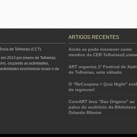
ARTIGOS RECENTES
Ainda se pode inscrever como
ência de Telheiras (CCT).
membro da CER Telheiras/Lumiar
 em 2013 por jovens de Telheiras,
irro, cruzando as actividades,
ART organiza 1º Festival de Xadr
s actividades económicas locais e da
de Telheiras, este sábado
O “ReCoopera + Quiz Night” est
de regresso!
CoroART leva “Das Origens” ao
palco do auditório da Biblioteca
Orlando Ribeiro