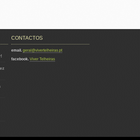
CONTACTOS
email.
geral@vivertelheiras.pt
!
facebook.
Viver Telheiras
ez
á