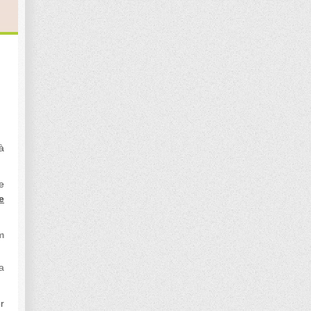
à
e
e
m
a
r