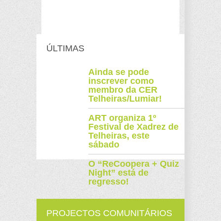
ÚLTIMAS
Ainda se pode
inscrever como
membro da CER
Telheiras/Lumiar!
ART organiza 1º
Festival de Xadrez de
Telheiras, este
sábado
O “ReCoopera + Quiz
Night” está de
regresso!
PROJECTOS COMUNITÁRIOS