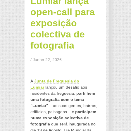
Lumiar lança
open-call para
exposição
colectiva de
fotografia
/ Junho 22, 2026
a
A
Junta de Freguesia do
Lumiar
lançou um desafio aos
residentes da freguesia:
partilhem
uma fotografia com o tema
“Lumiar”
– as suas gentes, bairros,
edifícios, paisagens –
e participem
numa exposição colectiva de
fotografia
que será inaugurada no
dia 19 de Agosto, Dia Mundial da