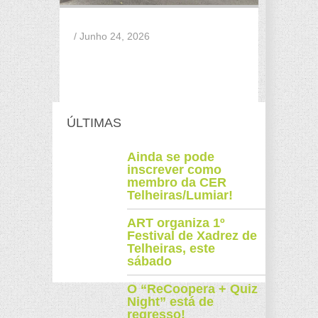
/ Junho 24, 2026
ÚLTIMAS
Ainda se pode
inscrever como
membro da CER
Telheiras/Lumiar!
ART organiza 1º
Festival de Xadrez de
Telheiras, este
sábado
O “ReCoopera + Quiz
Night” está de
regresso!