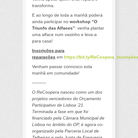
transforma.
E ao longo de toda a manhã poderá
ainda participar no
workshop “O
Triunfo das Alfaces”
: venha plantar
uma alface num vasinho e leva-a
para casa!
Inscrições para
reparações
em
https://bit.ly/ReCoopera_Inscriçõe
Venham passar connosco esta
manhã em comunidade!
———-
O ReCoopera nasceu como um dos
projetos vencedores do Orçamento
Participativo de Lisboa ’21.
Terminada a fase em que foi
financiado pela Câmara Municipal de
Lisboa no âmbito do OP, é agora co-
organizado pela Parceria Local de
Telheiras e pela Junta de Freguesia